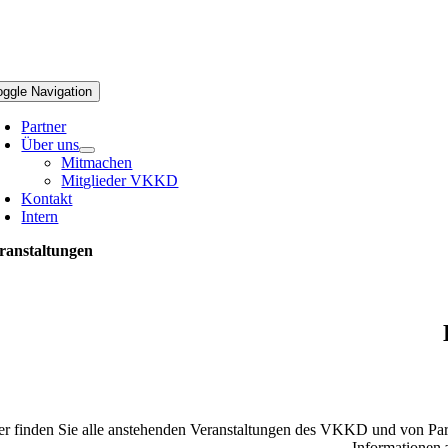
oggle Navigation
Partner
Über uns
Mitmachen
Mitglieder VKKD
Kontakt
Intern
ranstaltungen
mmende Seminare und Veranstaltungen auf einen Blick.
er finden Sie alle anstehenden Veranstaltungen des VKKD und von Par
Informationen 